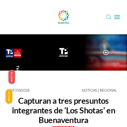
Skip to main content
play_circle
Telepacífico
en vivo
08/05/2026
NOTICIAS | REGIONAL
Origen
en vivo
Capturan a tres presuntos
integrantes de ‘Los Shotas’ en
Buenaventura