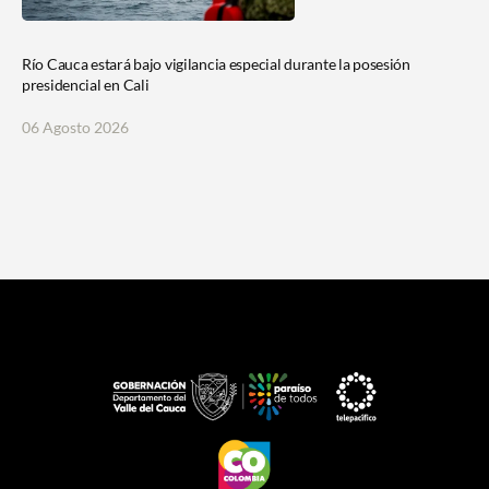
Río Cauca estará bajo vigilancia especial durante la posesión
C
presidencial en Cali
d
06 Agosto 2026
0