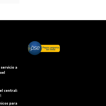
 servicio a
vel
el central:
1
ónicos para