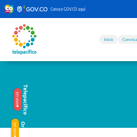
Conoce GOV.CO aquí
Skip to main content
Inicio
Convoca
Telepacífico
en vivo
Origen
en vivo