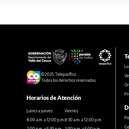
T
Lo
©2025 Telepacífico.
Ve
Todos los derechos reservados.
Or
Pr
Horarios de Atención
D
Lunes a jueves
Viernes
Po
8:00 a.m. a 12:00 p.m.
8:30 a.m. a 12:00 p.m.
Ge
2:00 p.m. a 5:30 p.m.
2:00 p.m. a 5:00 p.m.