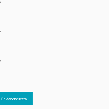
o
o
o
Enviar encuesta