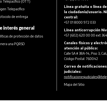
o Telepacífico (OTT)
Línea gratuita o línea de
igen Telepacífico
la ciudadanía/usuario. Ni
otocolo de entrega
central:
+57 01 8000 972 033
e interés general
Línea anticorrupción Niv
+57 (602) 620 00 00 ext 364
líticas de protección de datos
Canales físicos y electr
nera una PQRSD
atención al público:
Calle 5A # 38A-14, Piso 3, Cali
Código Postal: 760042
Correo de notificaciones
judiciales:
notificacionesjudiciales@tele
Mapa del Sitio