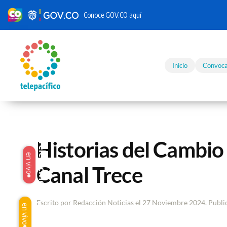
Conoce GOV.CO aquí
Skip to main content
Inicio
Convoca
Historias del Cambio 
Telepacífico
en vivo
Canal Trece
Escrito por Redacción Noticias el
27 Noviembre 2024
. Publ
Origen
en vivo