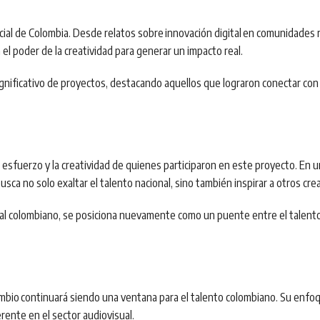
social de Colombia. Desde relatos sobre
innovación digital
en comunidades ru
l poder de la creatividad para generar un impacto real.
nificativo de proyectos, destacando aquellos que lograron conectar con l
esfuerzo y la creatividad de quienes participaron en este proyecto. En u
usca no solo exaltar el talento nacional, sino también inspirar a otros cre
ual colombiano, se posiciona nuevamente como un puente entre el talento
ambio
continuará siendo una ventana para el talento colombiano. Su enfo
rente en el sector audiovisual.