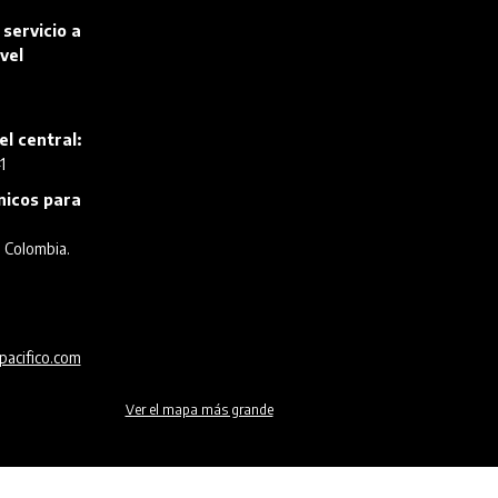
 servicio a
vel
el central:
1
ónicos para
, Colombia.
pacifico.com
Ver el mapa más grande