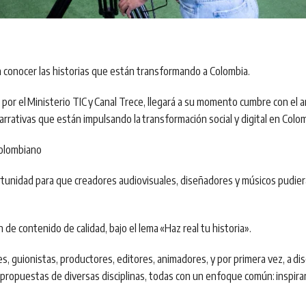
ra conocer las historias que están transformando a Colombia.
a por el
Ministerio TIC
y
Canal Trece
, llegará a su momento cumbre con el a
narrativas que están impulsando la
transformación social y digital en Colo
colombiano
unidad para que creadores audiovisuales, diseñadores y músicos pudier
n de contenido de calidad, bajo el lema
«Haz real tu historia»
.
s, guionistas, productores, editores, animadores, y por primera vez, a
di
an propuestas de diversas disciplinas, todas con un enfoque común:
inspira