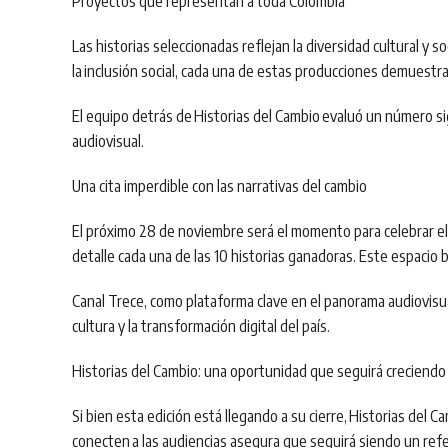
Proyectos que representan a toda Colombia
Las historias seleccionadas reflejan la diversidad cultural y 
la
inclusión social
, cada una de estas producciones demuestra e
El equipo detrás de
Historias del Cambio
evaluó un número sig
audiovisual.
Una cita imperdible con las narrativas del cambio
El próximo 28 de noviembre será el momento para celebrar el 
detalle cada una de las 10 historias ganadoras. Este espacio b
Canal Trece
, como plataforma clave en el panorama audiovis
cultura y la transformación digital del país.
Historias del Cambio: una oportunidad que seguirá creciendo
Si bien esta edición está llegando a su cierre,
Historias del C
conecten
a las audiencias asegura que seguirá siendo un refe