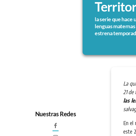
Territo
la serie que hace 
lenguas maternas 
estrena tempora
La qu
21 de 
las l
salvag
Nuestras Redes
En el
este 2