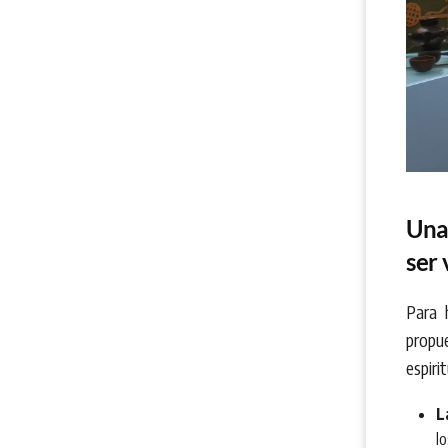
Una 
ser 
Para 
propu
espiri
L
l