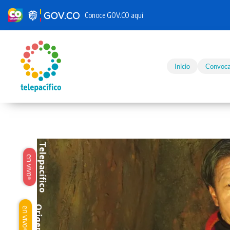
Conoce GOV.CO aquí
Skip to main content
Inicio
Convoca
Telepacífico
en vivo
Origen
en vivo