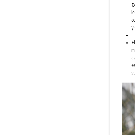
C
le
c
y 
E
m
av
es
su