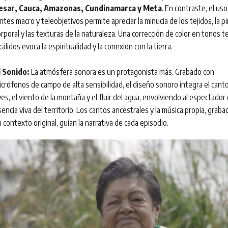
esar, Cauca, Amazonas, Cundinamarca y Meta
. En contraste, el us
ntes macro y teleobjetivos permite apreciar la minucia de los tejidos, la p
orporal y las texturas de la naturaleza. Una corrección de color en tonos t
cálidos evoca la espiritualidad y la conexión con la tierra.
l Sonido:
La atmósfera sonora es un protagonista más. Grabado con
icrófonos de campo de alta sensibilidad, el diseño sonoro integra el canto
es, el viento de la montaña y el fluir del agua, envolviendo al espectador 
encia viva del territorio. Los cantos ancestrales y la música propia, grab
 contexto original, guían la narrativa de cada episodio.