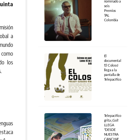
nominado a
uinta
seis
Premios
TAL
Colombia
 misión
obal a
n mundo
ge como
El
do los
documental
‘El Coloso’
.
llega a la
pantalla de
Telepacífico
Telepacífico
grita ¡Gol!
enguas
LLEGA
"DESDE
destaca
NUESTRA
CANCHA",