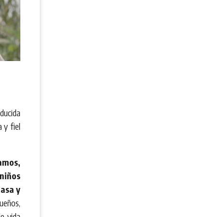
oducida
 y fiel
mos,
 niños
Nasa y
ueños,
e vida