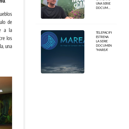
enú
.
UNA SERIE
DOCUMENTAL
QUE VIBRA
ueblos
AL RITMO
ulo de
DEL
FÚTBOL
e a la
MUNDIAL
TELEPACIFICO
tre los
ESTRENA
LA SERIE
la, una
DOCUMENTAL
“MAREA”