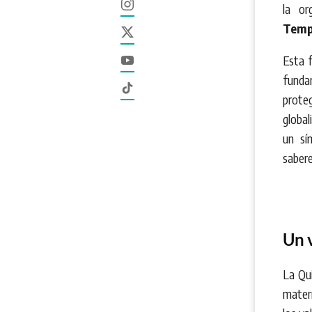
la or
Tempo
Esta f
funda
proteg
global
un sí
sabere
Un v
La Qui
mate