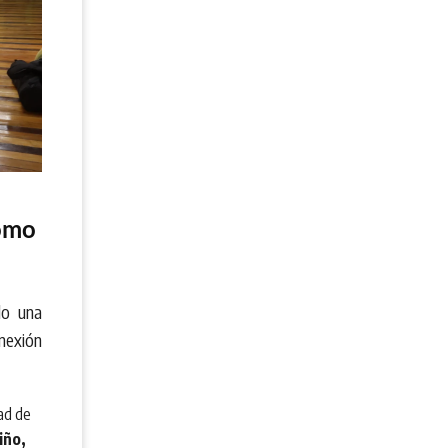
como
do una
nexión
dad de
iño,