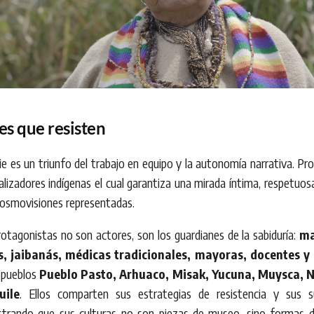
es que resisten
ie es un triunfo del trabajo en equipo y la autonomía narrativa. Pr
alizadores indígenas el cual garantiza una mirada íntima, respetuosa
cosmovisiones representadas.
otagonistas no son actores, son los guardianes de la sabiduría:
ma
s, jaibanás, médicas tradicionales, mayoras, docentes y
s pueblos
Pueblo Pasto, Arhuaco, Misak, Yucuna, Muysca, 
uile
. Ellos comparten sus estrategias de resistencia y sus s
trando que sus culturas no son piezas de museo, sino formas d