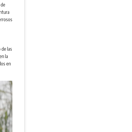
o de
intura
errosos
 de las
en la
ados en