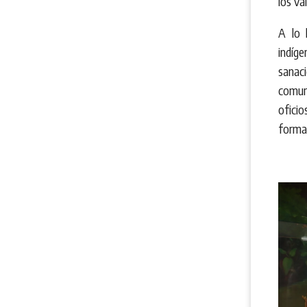
los va
A lo 
indíg
sanac
comuni
oficio
forma 