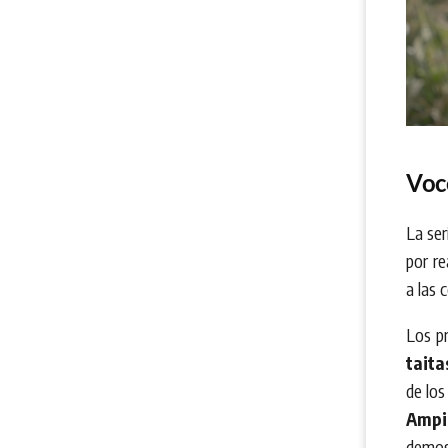
Voc
La ser
por re
a las 
Los pr
taita
de lo
Ampi
demos